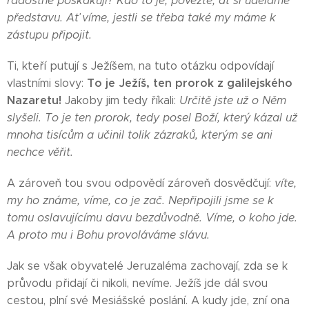
radostně poskakují? Kdo to je, povězte, ať si uděláme
představu. Ať víme, jestli se třeba také my máme k
zástupu připojit.
Ti, kteří putují s Ježíšem, na tuto otázku odpovídají
To je Ježíš, ten prorok z galilejského
vlastními slovy:
Nazaretu!
Jakoby jim tedy říkali:
Určitě jste už o Něm
slyšeli. To je ten prorok, tedy posel Boží, který kázal už
mnoha tisícům a učinil tolik zázraků, kterým se ani
nechce věřit.
A zároveň tou svou odpovědí zároveň dosvědčují:
víte,
my ho známe, víme, co je zač. Nepřipojili jsme se k
tomu oslavujícímu davu bezdůvodně. Víme, o koho jde.
A proto mu i Bohu provoláváme slávu.
Jak se však obyvatelé Jeruzaléma zachovají, zda se k
průvodu přidají či nikoli, nevíme. Ježíš jde dál svou
cestou, plní své Mesiášské poslání. A kudy jde, zní ona