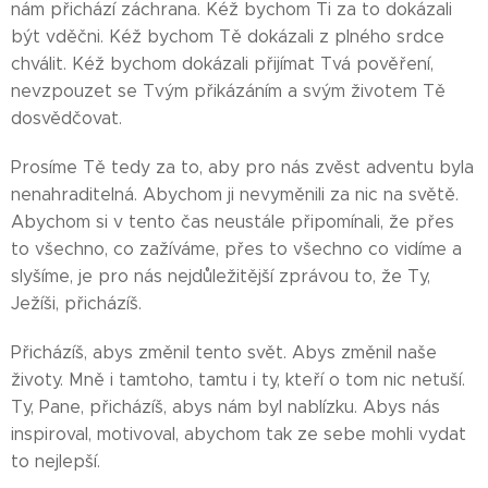
nám přichází záchrana. Kéž bychom Ti za to dokázali
být vděčni. Kéž bychom Tě dokázali z plného srdce
chválit. Kéž bychom dokázali přijímat Tvá pověření,
nevzpouzet se Tvým přikázáním a svým životem Tě
dosvědčovat.
Prosíme Tě tedy za to, aby pro nás zvěst adventu byla
nenahraditelná. Abychom ji nevyměnili za nic na světě.
Abychom si v tento čas neustále připomínali, že přes
to všechno, co zažíváme, přes to všechno co vidíme a
slyšíme, je pro nás nejdůležitější zprávou to, že Ty,
Ježíši, přicházíš.
Přicházíš, abys změnil tento svět. Abys změnil naše
životy. Mně i tamtoho, tamtu i ty, kteří o tom nic netuší.
Ty, Pane, přicházíš, abys nám byl nablízku. Abys nás
inspiroval, motivoval, abychom tak ze sebe mohli vydat
to nejlepší.