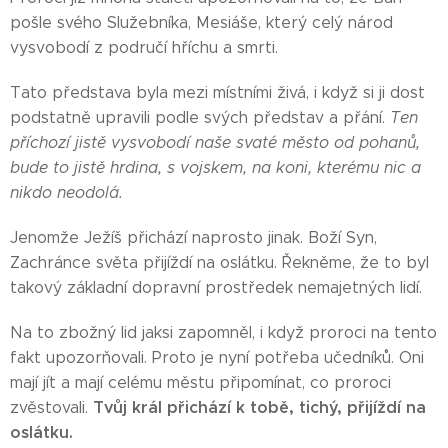
pošle svého Služebníka, Mesiáše, který celý národ
vysvobodí z područí hříchu a smrti.
Tato představa byla mezi místními živá, i když si ji dost
podstatně upravili podle svých představ a přání.
Ten
příchozí jistě vysvobodí naše svaté město od pohanů,
bude to jistě hrdina, s vojskem, na koni, kterému nic a
nikdo neodolá.
Jenomže Ježíš přichází naprosto jinak. Boží Syn,
Zachránce světa přijíždí na oslátku. Řekněme, že to byl
takový základní dopravní prostředek nemajetných lidí.
Na to zbožný lid jaksi zapomněl, i když proroci na tento
fakt upozorňovali. Proto je nyní potřeba učedníků. Oni
mají jít a mají celému městu připomínat, co proroci
Tvůj král přichází k tobě, tichý, přijíždí na
zvěstovali.
oslátku.