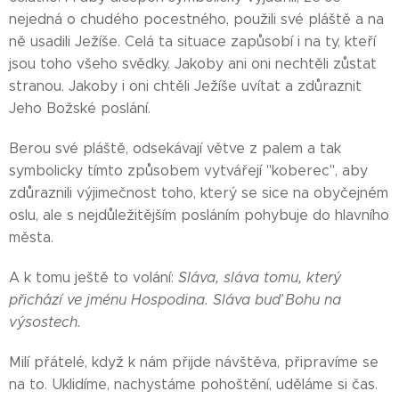
nejedná o chudého pocestného, použili své pláště a na
ně usadili Ježíše. Celá ta situace zapůsobí i na ty, kteří
jsou toho všeho svědky. Jakoby ani oni nechtěli zůstat
stranou. Jakoby i oni chtěli Ježíše uvítat a zdůraznit
Jeho Božské poslání.
Berou své pláště, odsekávají větve z palem a tak
symbolicky tímto způsobem vytvářejí "koberec", aby
zdůraznili výjimečnost toho, který se sice na obyčejném
oslu, ale s nejdůležitějším posláním pohybuje do hlavního
města.
A k tomu ještě to volání:
Sláva, sláva tomu, který
přichází ve jménu Hospodina. Sláva buď Bohu na
výsostech.
Milí přátelé, když k nám přijde návštěva, připravíme se
na to. Uklidíme, nachystáme pohoštění, uděláme si čas.