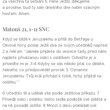
Za všechna ta setkání ti, Pane Ježíši, děkujeme,
a prosíme, buď ty sám dnešního dne naším vzácným
hostem. Amen.
Matouš 21, 1-11 SNC
Když se blížili k Jeruzalému a přišli do Betfage u
Olivové hory, poslal Ježíš dva ze svých učedníků napřed
2 a řekl jim: "Jakmile přijdete do vesnice tady před námi,
najdete přivázanou oslici s oslátkem. Odvažte je a
přiveďte mi je. 3-4 Kdyby se vás někdo ptal, co děláte,
řekněte, co předpověděl prorok: 5 'Oznamte
Jeruzalému: Tvůj král přichází k tobě, tichý, přijíždí na
oslátku.' "
6 Učedníci šli a udělali vše podle Ježíšova příkazu. 7
Přivedli oslici i oslátko, místo sedla podložili své pláště a
na ně posadili Ježíše. 8 Mnozí z davu pokládali své