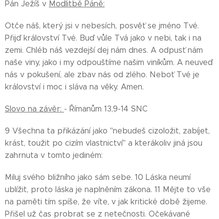
Pán Ježíš v
Modlitbě Páně:
Otče náš, který jsi v nebesích, posvěť se jméno Tvé.
Přijď království Tvé. Buď vůle Tvá jako v nebi, tak i na
zemi. Chléb náš vezdejší dej nám dnes. A odpusť nám
naše viny, jako i my odpouštíme našim viníkům. A neuveď
nás v pokušení, ale zbav nás od zlého. Neboť Tvé je
království i moc i sláva na věky. Amen.
Slovo na závěr:
- Římanům 13,9-14 SNC
9 Všechna ta přikázání jako "nebudeš cizoložit, zabíjet,
krást, toužit po cizím vlastnictví" a kterákoliv jiná jsou
zahrnuta v tomto jediném:
Miluj svého bližního jako sám sebe. 10 Láska neumí
ublížit, proto láska je naplněním zákona. 11 Mějte to vše
na paměti tím spíše, že víte, v jak kritické době žijeme.
Přišel už čas probrat se z netečnosti. Očekávané