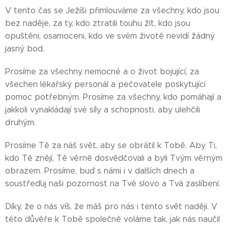
V tento čas se Ježíši přimlouváme za všechny, kdo jsou
bez naděje, za ty, kdo ztratili touhu žít, kdo jsou
opuštěni, osamoceni, kdo ve svém životě nevidí žádný
jasný bod.
Prosíme za všechny nemocné a o život bojující, za
všechen lékařský personál a pečovatele poskytující
pomoc potřebným. Prosíme za všechny, kdo pomáhají a
jakkoli vynakládají své síly a schopnosti, aby ulehčili
druhým.
Prosíme Tě za náš svět, aby se obrátil k Tobě. Aby Ti,
kdo Tě znějí, Tě věrně dosvědčovali a byli Tvým věrným
obrazem. Prosíme, buď s námi i v dalších dnech a
soustřeďuj naši pozornost na Tvé slovo a Tvá zaslíbení.
Díky, že o nás víš, že máš pro nás i tento svět naději. V
této důvěře k Tobě společně voláme tak, jak nás naučil