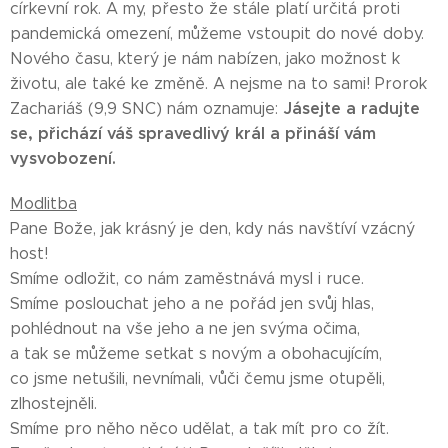
církevní rok. A my, přesto že stále platí určitá proti
pandemická omezení, můžeme vstoupit do nové doby.
Nového času, který je nám nabízen, jako možnost k
životu, ale také ke změně. A nejsme na to sami! Prorok
Jásejte a radujte
Zachariáš (9,9 SNC) nám oznamuje:
se, přichází váš spravedlivý král a přináší vám
vysvobození.
Modlitba
Pane Bože, jak krásný je den, kdy nás navštíví vzácný
host!
Smíme odložit, co nám zaměstnává mysl i ruce.
Smíme poslouchat jeho a ne pořád jen svůj hlas,
pohlédnout na vše jeho a ne jen svýma očima,
a tak se můžeme setkat s novým a obohacujícím,
co jsme netušili, nevnímali, vůči čemu jsme otupěli,
zlhostejněli.
Smíme pro něho něco udělat, a tak mít pro co žít.