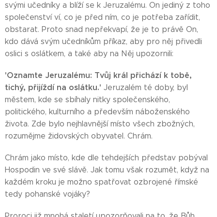
svými učedníky a blíží se k Jeruzalému. On jediný z toho
společenství ví, co je před ním, co je potřeba zařídit,
obstarat. Proto snad nepřekvapí, že je to právě On,
kdo dává svým učedníkům příkaz, aby pro něj přivedli
oslici s oslátkem, a také aby na Něj upozornili:
'Oznamte Jeruzalému: Tvůj král přichází k tobě,
tichý, přijíždí na oslátku.'
Jeruzalém té doby, byl
městem, kde se sbíhaly nitky společenského,
politického, kulturního a především náboženského
života. Zde bylo nejhlavnější místo všech zbožných,
rozumějme židovských obyvatel. Chrám.
Chrám jako místo, kde dle tehdejších představ pobýval
Hospodin ve své slávě. Jak tomu však rozumět, když na
každém kroku je možno spatřovat ozbrojené římské
tedy pohanské vojáky?
Proroci již mnohá staletí upozorňovali na to, že Bůh