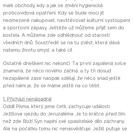
malé obchody, kdy a jak se změní hygienická
proticovidová opatření. Kdy se bude moci jít
neomezeně nakupovat, navštěvovat kulturní vystoupení
a sportovní zápasy. Ještěže už můžeme přijít sem do
kostela. A můžeme zde odhlédnout od starostí
všedních dnů. Soustředit se na tu zvěst, která dává
našemu životu smysl, a také cíl.
Ostatně dneškem nic nekončí. Ta první zapálená svíce
znamená, že něco nového začíná, a ty tři dosud
nezapálené zase naopak sdělují, že něco snad ještě
před námi je, že se máme ještě na co těšit.
1. Přichází nenápadně
Oddíl Písma, který jsme četli, zachycuje události
Ježíšova vjezdu do Jeruzaléma. Je to krátce před tím,
než zde Boží Syn naplní své spasitelské dílo záchrany.
Ale na počátku tomu nic nenasvědčuje. Ježíš putuje se