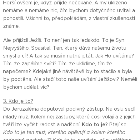
Horší ovšem je, když přijde nečekaně. A my uklizeno
nemáme a nemáme nic, čím bychom dotyčného uvítali a
pohostili. Všichni to, předpokládám, z vlastní zkušenosti
známe.
Ale přijíždí Ježíš. To není jen tak ledakdo. To je Syn
Nejvyššího. Spasitel. Ten, který dává našemu životu
smysl a cíl! A tak se musím nutně ptát: Jak Ho uvítáme?
Tím, že zapálíme svíci? Tím, že uklidíme, tím že
napečeme? Kdejaké jiné návštěvě by to stačilo a byla
by poctěna. Ale stačí toto naše uvítání Ježíšovi? Neměli
bychom udělat víc?
3. Kdo je to?
Do Jeruzaléma doputoval podivný zástup. Na oslu sedí
mladý muž. Kolem něj zástupy, které cosi volají a z jejich
Kdo to je?
tváří lze vyčíst radost a nadšení.
Ptají se.
Kdo to je ten muž, kterého opěvují a kolem kterého