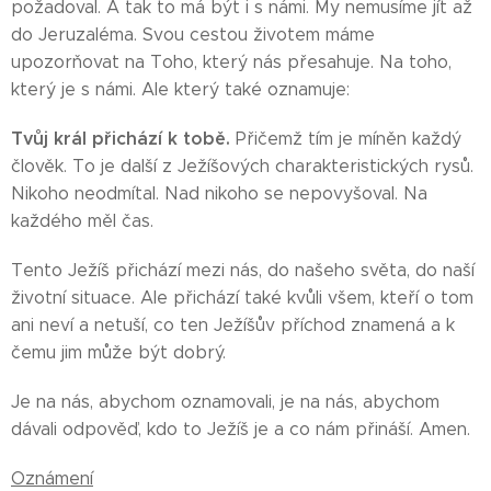
požadoval. A tak to má být i s námi. My nemusíme jít až
do Jeruzaléma. Svou cestou životem máme
upozorňovat na Toho, který nás přesahuje. Na toho,
který je s námi. Ale který také oznamuje:
Tvůj král
přichází k tobě.
Přičemž tím je míněn každý
člověk. To je další z Ježíšových charakteristických rysů.
Nikoho neodmítal. Nad nikoho se nepovyšoval. Na
každého měl čas.
Tento Ježíš přichází mezi nás, do našeho světa, do naší
životní situace. Ale přichází také kvůli všem, kteří o tom
ani neví a netuší, co ten Ježíšův příchod znamená a k
čemu jim může být dobrý.
Je na nás, abychom oznamovali, je na nás, abychom
dávali odpověď, kdo to Ježíš je a co nám přináší. Amen.
Oznámení