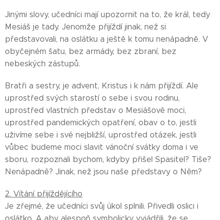
Jinými slovy, učedníci mají upozornit na to, že král, tedy
Mesiáš je tady. Jenomže přijíždí jinak, než si
představovali, na oslátku a ještě k tomu nenápadně. V
obyčejném šatu, bez armády, bez zbraní, bez
nebeských zástupů.
Bratři a sestry, je advent, Kristus i k nám přijíždí. Ale
uprostřed svých starostí o sebe i svou rodinu,
uprostřed vlastních představ o Mesiášově moci,
uprostřed pandemických opatření, obav o to, jestli
uživíme sebe i své nejbližší, uprostřed otázek, jestli
vůbec budeme moci slavit vánoční svátky doma i ve
sboru, rozpoznali bychom, kdyby přišel Spasitel? Tiše?
Nenápadně? Jinak, než jsou naše představy o Něm?
2. Vítání přijíždějícího
Je zřejmé, že učedníci svůj úkol splnili. Přivedli oslici i
oslátko. A aby alespoň symbolicky vyjádřili, že se