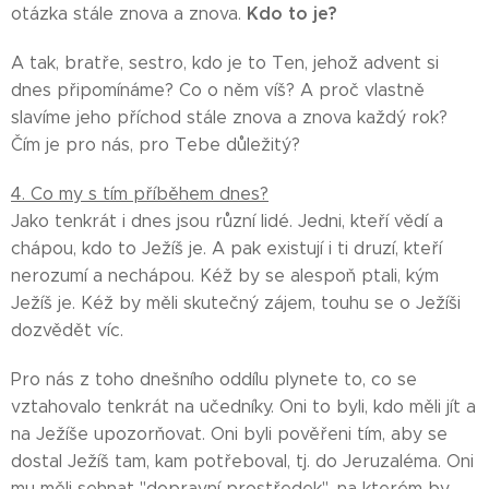
Kdo to je?
otázka stále znova a znova.
A tak, bratře, sestro, kdo je to Ten, jehož advent si
dnes připomínáme? Co o něm víš? A proč vlastně
slavíme jeho příchod stále znova a znova každý rok?
Čím je pro nás, pro Tebe důležitý?
4. Co my s tím příběhem dnes?
Jako tenkrát i dnes jsou různí lidé. Jedni, kteří vědí a
chápou, kdo to Ježíš je. A pak existují i ti druzí, kteří
nerozumí a nechápou. Kéž by se alespoň ptali, kým
Ježíš je. Kéž by měli skutečný zájem, touhu se o Ježíši
dozvědět víc.
Pro nás z toho dnešního oddílu plynete to, co se
vztahovalo tenkrát na učedníky. Oni to byli, kdo měli jít a
na Ježíše upozorňovat. Oni byli pověřeni tím, aby se
dostal Ježíš tam, kam potřeboval, tj. do Jeruzaléma. Oni
mu měli sehnat "dopravní prostředek", na kterém by