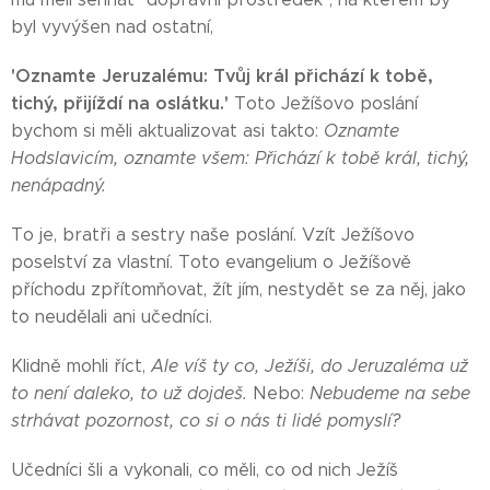
byl vyvýšen nad ostatní,
'Oznamte Jeruzalému: Tvůj král přichází k tobě,
tichý, přijíždí na oslátku.'
Toto Ježíšovo poslání
bychom si měli aktualizovat asi takto:
Oznamte
Hodslavicím, oznamte všem: Přichází k tobě král, tichý,
nenápadný.
To je, bratři a sestry naše poslání. Vzít Ježíšovo
poselství za vlastní. Toto evangelium o Ježíšově
příchodu zpřítomňovat, žít jím, nestydět se za něj, jako
to neudělali ani učedníci.
Klidně mohli říct,
Ale víš ty co, Ježíši, do Jeruzaléma už
to není daleko, to už dojdeš.
Nebo:
Nebudeme na sebe
strhávat pozornost, co si o nás ti lidé pomyslí?
Učedníci šli a vykonali, co měli, co od nich Ježíš