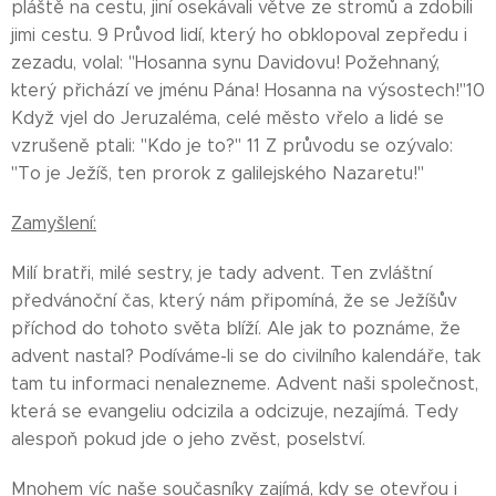
pláště na cestu, jiní osekávali větve ze stromů a zdobili
jimi cestu. 9 Průvod lidí, který ho obklopoval zepředu i
zezadu, volal: "Hosanna synu Davidovu! Požehnaný,
který přichází ve jménu Pána! Hosanna na výsostech!"10
Když vjel do Jeruzaléma, celé město vřelo a lidé se
vzrušeně ptali: "Kdo je to?" 11 Z průvodu se ozývalo:
"To je Ježíš, ten prorok z galilejského Nazaretu!"
Zamyšlení:
Milí bratři, milé sestry, je tady advent. Ten zvláštní
předvánoční čas, který nám připomíná, že se Ježíšův
příchod do tohoto světa blíží. Ale jak to poznáme, že
advent nastal? Podíváme-li se do civilního kalendáře, tak
tam tu informaci nenalezneme. Advent naši společnost,
která se evangeliu odcizila a odcizuje, nezajímá. Tedy
alespoň pokud jde o jeho zvěst, poselství.
Mnohem víc naše současníky zajímá, kdy se otevřou i