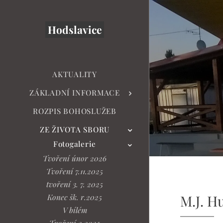
Hodslavice
AKTUALITY
ZÁKLADNÍ INFORMACE
ROZPIS BOHOSLUŽEB
ZE ŽIVOTA SBORU
Fotogalerie
Tvoření únor 2026
Tvoření 7.11.2025
tvoření 3. 7. 2025
M.J. H
Konec šk. r.2025
V bílém